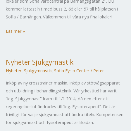
lokaler som Sofia vårdcentral på Barnängsgatan 21. Du
kommer lättast hit med buss 2, 66 eller 57 till hållplatsen i
Sofia / Barnängen. Välkommen till våra nya fina lokaler!
Flytt
Läs mer »
till
Barnängen
Nyheter Sjukgymastik
Nyheter
,
Sjukgymnastik
,
Sofia Fysio Center
/
Peter
Inköp av ny crosstrainer maskin. Inköp av stötvågsapparat
och utbildning i behandlingsteknik. Vår yrkestitel har varit
”leg. Sjukgymnast” fram till 1/1 2014, då den efter ett
regeringsbeslut ändrades till ”leg. Fysioterapeut”. Det är
frivilligt för varje sjukgymnast att ändra titeln. Kompetensen
för sjukgymnast och fysioterapeut är likadan.