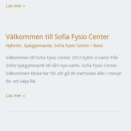
Nyheter
Läs mer »
Sjukgymastik
Välkommen till Sofia Fysio Center
Nyheter
,
Sjukgymnastik
,
Sofia Fysio Center
/
Rasit
Välkommen till Sofia Fysio Center 2012 bytte vi namn från
Sofia Sjukgymnastik till vårt nya namn, Sofia Fysio Center.
Välkommen! Klicka här för att gå till startsidan eller i menyn
för att välja flik.
Välkommen
Läs mer »
till
Sofia
Fysio
Center