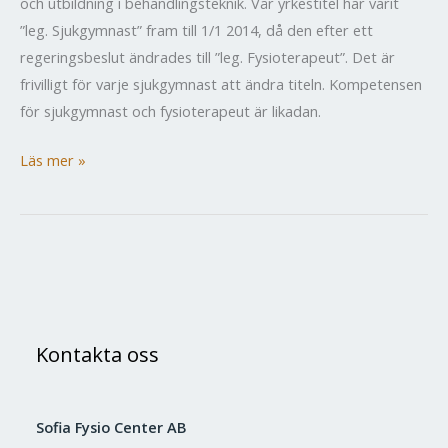
och utbildning i behandlingsteknik. Vår yrkestitel har varit
”leg. Sjukgymnast” fram till 1/1 2014, då den efter ett
regeringsbeslut ändrades till ”leg. Fysioterapeut”. Det är
frivilligt för varje sjukgymnast att ändra titeln. Kompetensen
för sjukgymnast och fysioterapeut är likadan.
Nyheter
Läs mer »
Sjukgymastik
Kontakta oss
Sofia Fysio Center AB