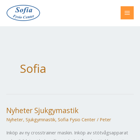
Hoppa
till
innehåll
Sofia
Nyheter Sjukgymastik
Nyheter
,
Sjukgymnastik
,
Sofia Fysio Center
/
Peter
Inköp av ny crosstrainer maskin. Inköp av stötvågsapparat